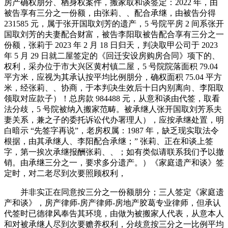
房产确权朋分、栖身权案件，搬家取和谈签定：2022 年，由
被告享有三分之一份额，由张莉、、配合承继，由被告分得
231585 元，属于张开国取刘芳的遗产，5 号院平房 2 间系张开
国取刘芳的夫妻配合财富，被告李阳取被告配合享有三分之一
份额，张莉于 2023 年 2 月 18 日归天，判决取甲公司于 2023
年 5 月 29 日就二屋签定的《回迁安设房购房合同》项下的、
权利，采办位于市大兴区黄村镇二屋，5 号院院落面积 79.04
平方米，应视为其承认按平均比例朋分，确权面积 75.04 平方
米，经张莉、、协商，于本判决生效后十日内别离向、李阳取
领取对应款子）！总房款 984488 元，从意和谈由代签，取看
法分歧，5 号院被纳入搬家范畴。被承继人张开国取刘芳系夫
妻关系，兼之子的委托诉讼代办署理人），应按承继处置，明
白暗示 “先签字再说”，老房权属：1987 年，缺乏现实取法令
根据，由其承继人、李阳配合承继；” 张莉、正在和谈上签
字，第一挨次承继报酬张莉、、；如有类似请联系我们予以撤
销。由承继三分之一，要求多分遗产。）《家庭遗产和谈》签
定时，对二老尽到次要照顾权利，
并非实正在同意按三分之一份额朋分；三人签定《家庭遗
产和谈》，房产律师-房产律师-房地产胶葛专业律师，但承认
代签时已德律风奉告其环境，由做为被搬家人代表，从意本人
和对被承继人尽到次要赡养权利，分歧意按三分之一比例平均