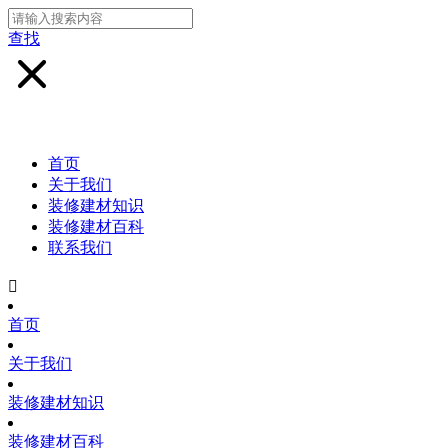
查找
首页
关于我们
装修建材知识
装修建材百科
联系我们

首页
关于我们
装修建材知识
装修建材百科