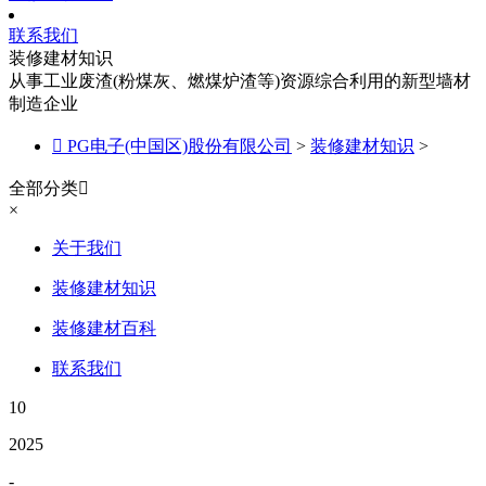
联系我们
装修建材知识
从事工业废渣(粉煤灰、燃煤炉渣等)资源综合利用的新型墙材
制造企业

PG电子(中国区)股份有限公司
>
装修建材知识
>
全部分类

×
关于我们
装修建材知识
装修建材百科
联系我们
10
2025
-