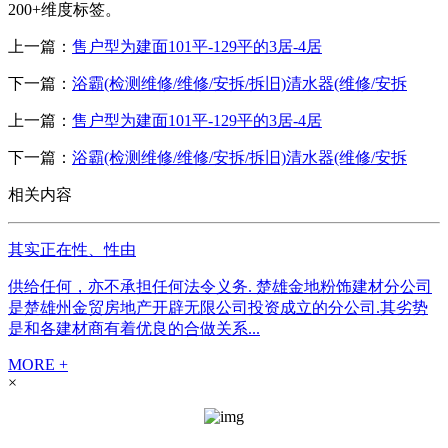
200+维度标签。
上一篇：
售户型为建面101平-129平的3居-4居
下一篇：
浴霸(检测维修/维修/安拆/拆旧)清水器(维修/安拆
上一篇：
售户型为建面101平-129平的3居-4居
下一篇：
浴霸(检测维修/维修/安拆/拆旧)清水器(维修/安拆
相关内容
其实正在性、性由
供给任何，亦不承担任何法令义务. 楚雄金地粉饰建材分公司
是楚雄州金贸房地产开辟无限公司投资成立的分公司.其劣势
是和各建材商有着优良的合做关系...
MORE +
×