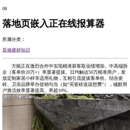
08
落地页嵌入正在线报算器
所属分类：
装修建材知识
方能正在激烈合作中实现精准获客取业绩增加。中高端拆
企（客单价20万+）率显著提拔。日均触达50万精准用户，发
放定制家居小样等适用礼物，互相引流提拔客单价。结合瓷
砖、卫浴品牌举办促销勾当（如“买瓷砖送设想费”），缄默用
户激活效率显著提高。率超10%。