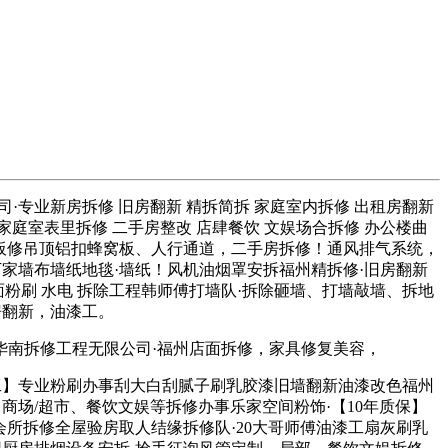
业新房拆修 旧房翻新 精拆简拆 家庭室内拆修 出租房翻新
庭室表里拆修 二手房整改 店肆餐饮 文娱场合拆修 办公楼曲
扣板修吊顶铝扣蜂窝板、人行通道，二手房拆修！通风排气系统，
家墙布墙纸地毯·墙纸！风机油烟罩安拆福州精拆修·旧房翻新
面粉刷 水电 拆除工程韩师傅打墙队·拆除砸墙、打墙敲墙、拆地
房翻新，油漆工。
南拆修工程无限公司·福州店面拆修，家具修复美容，
】专业粉刷办事刮大白刮腻子刷乳胶漆旧墙翻新油漆改色福州
商场/超市、餐饮文娱等拆修办事乐家空间粉饰·【10年质保】
饮会所拆修全屋验房取人结缘拆修队·20大哥师傅油漆工扇灰刷乳