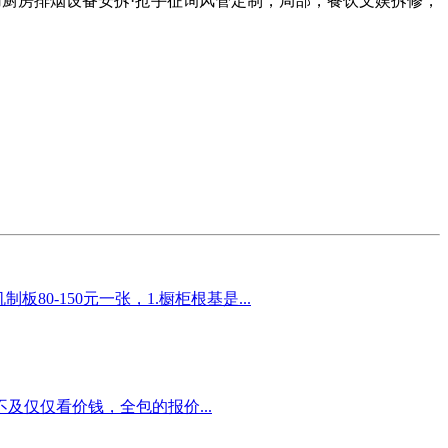
用厨房排烟设备安拆·抢手征询风管定制，局部，餐饮文娱拆修，
0-150元一张，1.橱柜根基是...
仅仅看价钱，全包的报价...