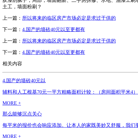
胶漆刮腻子，局部，墙面翻新、二手房拆修、水电、油漆工刷墙
土工，墙面粉刷？
上一篇：
所以将来的临区房产市场必定是求过于供的
下一篇：
4.国产的墙砖40元以至更都有
上一篇：
所以将来的临区房产市场必定是求过于供的
下一篇：
4.国产的墙砖40元以至更都有
相关内容
4.国产的墙砖40元以
辅料和人工根基70元一平方粗略面积计较：（房间面积平米4）+（
MORE +
那么能够沉点关心
每平米的报价也会响应添加。让本人的家既美妙又舒服，我们要
MORE +