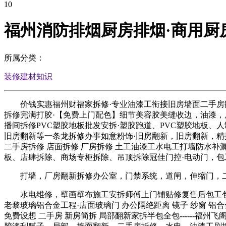
10
福州消防排烟厨房排烟·商用厨
所属分类：
装修建材知识
价钱实惠福州财福家拆修·专业油漆工衔接旧房墙面二手房翻新
拆修完满打胶·【免费上门配色】细节美容胶美缝收边，油漆，局
播间拆修PVC塑胶地板批发安拆·塑胶跑道、PVC塑胶地板
旧房翻新等一条龙拆修办事如意粉饰·旧房翻新，旧房翻新，精
二手房拆修 店面拆修 厂房拆修 土工油漆工水电工打墙防水补
板、店肆拆除、商场专柜拆除、吊顶拆除冠佳门控·电动门，包
打墙，厂房翻新拆修办公室，门禁系统，道闸，伸缩门，二手
水电维修，壁画壁布施工安拆师傅上门铺贴修复售后包工包料
老黎玻璃铝合金工程·店面玻璃门 办公隔绝距离 镜子 纱窗 
免费设想 二手房 新房简拆 局部翻新家拆半包全包------