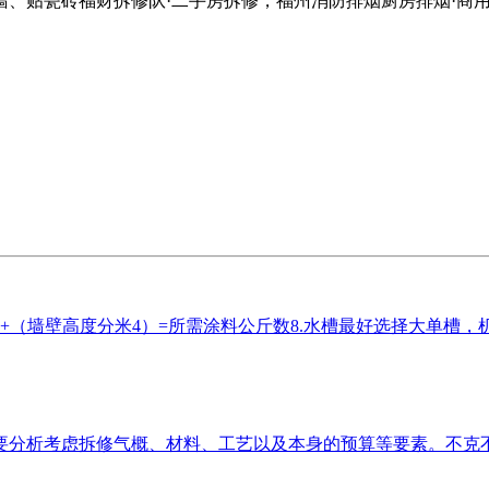
、贴瓷砖福财拆修队·二手房拆修，福州消防排烟厨房排烟·商
墙壁高度分米4）=所需涂料公斤数8.水槽最好选择大单槽，机制板8
分析考虑拆修气概、材料、工艺以及本身的预算等要素。不克不及