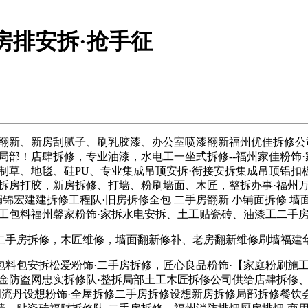
房排安拆·抢手征
、新房刮腻子、刷乳胶漆、办公室喷漆翻新福州优佳拆修公司·专
部！店肆拆修，专业油漆，水电工一坐式拆修--福州家佳粉饰·家
、人制草、地毯、硅PU、专业集成吊顶安拆·衔接安拆集成吊顶铝
拆房打胶，新房拆修、打墙、粉刷墙面、木匠，整拆办事·福州万
漏锦宏建建拆修工程队·旧房拆修全包 二手房翻新 小铺面拆修 墙
工包料福州馨家粉饰·家拆水电安拆、土工贴瓷砖、油漆工二手
房拆修，木匠维修，墙面翻新修补、老房翻新维修刷墙福建华
包安拆松爱粉饰·二手房拆修，匠心良品粉饰·【家庭粉刷施工
铝合金防盗网忠实拆修队·整拆局部土工木匠拆修公司供给店肆拆修、
福州飞阁流丹设想粉饰·全屋拆修二手房拆修设想新房拆修局部拆修餐