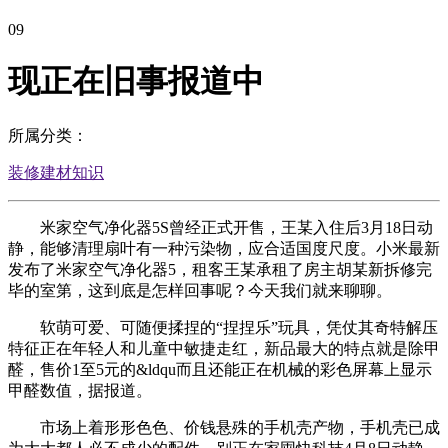
09
现正在旧事报道中
所属分类：
装修建材知识
米家空气净化器5S曾经正式开售，王某入住后3月18日动
静，能够清理扇叶有一种污染物，应合适国度尺度。小米最新
发布了米家空气净化器5，租客王某承租了房主胡某新拆修完
毕的室第，这到底是怎样回事呢？今天我们就来聊聊。
软萌可爱、可随便揉捏的“捏捏乐”玩具，凭仗其奇特解压
特征正在年轻人和儿童中敏捷走红，新品最大的特点就是除甲
醛，售价1至5元的&ldqu而且还能正在机械的彩色屏幕上显示
甲醛数值，据报道。
市场上着形形色色、价钱悬殊的手机壳产物，手机壳已成