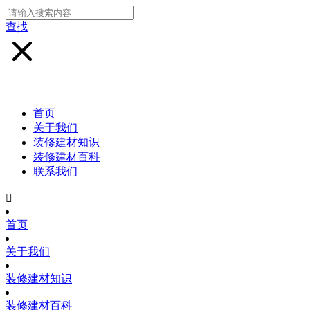
查找
首页
关于我们
装修建材知识
装修建材百科
联系我们

首页
关于我们
装修建材知识
装修建材百科