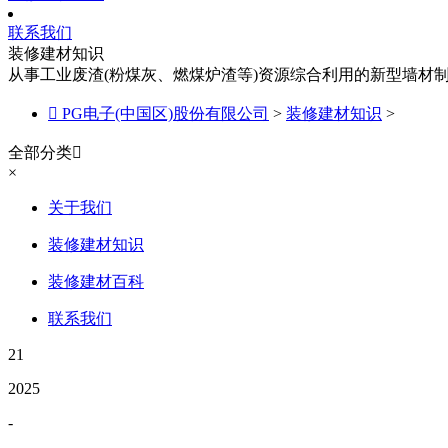
联系我们
装修建材知识
从事工业废渣(粉煤灰、燃煤炉渣等)资源综合利用的新型墙材

PG电子(中国区)股份有限公司
>
装修建材知识
>
全部分类

×
关于我们
装修建材知识
装修建材百科
联系我们
21
2025
-