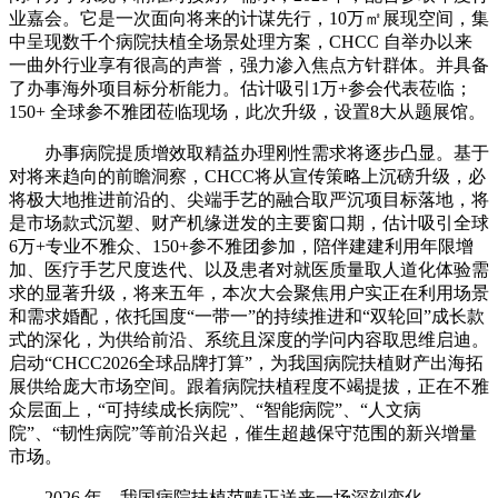
业嘉会。它是一次面向将来的计谋先行，10万㎡展现空间，集
中呈现数千个病院扶植全场景处理方案，CHCC 自举办以来
一曲外行业享有很高的声誉，强力渗入焦点方针群体。并具备
了办事海外项目标分析能力。估计吸引1万+参会代表莅临；
150+ 全球参不雅团莅临现场，此次升级，设置8大从题展馆。
办事病院提质增效取精益办理刚性需求将逐步凸显。基于
对将来趋向的前瞻洞察，CHCC将从宣传策略上沉磅升级，必
将极大地推进前沿的、尖端手艺的融合取严沉项目标落地，将
是市场款式沉塑、财产机缘迸发的主要窗口期，估计吸引全球
6万+专业不雅众、150+参不雅团参加，陪伴建建利用年限增
加、医疗手艺尺度迭代、以及患者对就医质量取人道化体验需
求的显著升级，将来五年，本次大会聚焦用户实正在利用场景
和需求婚配，依托国度“一带一”的持续推进和“双轮回”成长款
式的深化，为供给前沿、系统且深度的学问内容取思维启迪。
启动“CHCC2026全球品牌打算”，为我国病院扶植财产出海拓
展供给庞大市场空间。跟着病院扶植程度不竭提拔，正在不雅
众层面上，“可持续成长病院”、“智能病院”、“人文病
院”、“韧性病院”等前沿兴起，催生超越保守范围的新兴增量
市场。
2026 年，我国病院扶植范畴正送来一场深刻变化。