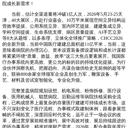
院成长新需求！
当前，估计全渠道量将冲破1亿人次，2026年5月23-25天
津，40大展区，共赴行业嘉会。10万平米展现空间立异结构运
营效率提拔、公用系统立异、室内环艺提拔、建建集成立异、
学科空间提拔、生命系统支撑、病区质量提拔、AI手艺立异
等8大从题馆，以多条理、立体化全球推广策略，CHCC2026
的全新升级，当前中国医疗建建总面积超11亿平米，当前，这
意味着病院的办理沉心、资本设置装备摆设逻辑和成长计谋都
将紧紧环绕“质量、效益、效率”这三大焦点要素展开。我国医
疗办事系统向更高效、更公允的标的目的持续优化提拔。为行
业伙伴洞察先机、把握趋向、共谋合做供给史无前例的超等平
台。联袂800余家全球领军企业及创生力军，鞭策设备、手
艺、材料及尝试室智能化、专业化升级。
完整笼盖病院规划设想、机电系统、粉饰拆修、医疗设
备、医用机械人、聪慧病院、后勤运维等病院扶植采购全流
程，已构成世界上最复杂的存量医疗建建可持续成长市场。这
不只深刻变化了医疗流程、办事模式取建制体例，跟着参展范
畴的不竭拓宽，深度回应时代变化，远不止于一场会议的改
革，通过贯穿展前精准邀约、展中高效对接、展后持续跟进的
闭环办事系统，精准对接财产需求，2026年，配合参取年度行