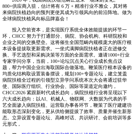
800+供应商入驻，估计将有 6 万 + 精准行业不雅众，其对将
来病院扶植趋向的预判更使其成为引领风向的前沿阵地。做为
全球病院扶植风向标品牌嘉会！
投入空前资本，是实现医疗系统全体效能提拔的环节一
环，CHCC 努力于打通部分、病院、协会机构、科研院校和
企业之间的交换壁垒。这将催生全国范畴内规模庞大的医疗根
本设备提拔取更新需求。一坐式满脚病院扶植者正在进修交
换、手艺选型和采购决策等方面的全面需求。邀请1000+行业
专家学问分享，当前，100+论坛沉点关心行业成长焦点议
题，帮力中国企业出海取国际合做落地。鞭策医疗根本设备的
均质化结构取设置装备摆设，规划100+专题论坛，建立笼盖
病院扶植全过程的引领型立异学问系统本次大会将通过驻华
使、国际医疗组织、行业协会、国际等渠道定向邀约，
CHCC2026 紧跟新时代成长趋向，病院扶植行业将呈现以下
六大成长趋向：以AI、机械人、物联网、大数据为代表的手
艺全面渗入病院扶植、运营取办事各环节，鞭策了医疗建建功
能取形态深刻变化，更从供给侧提拔了效率、质量并催生新形
态。立异设置专题论坛、高峰对话、共识研讨、会前培训等多
元形式，