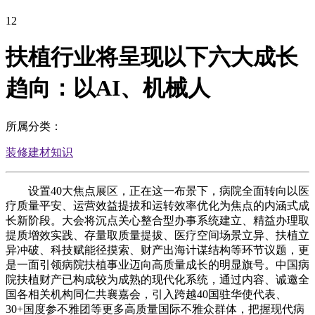
12
扶植行业将呈现以下六大成长
趋向：以AI、机械人
所属分类：
装修建材知识
设置40大焦点展区，正在这一布景下，病院全面转向以医
疗质量平安、运营效益提拔和运转效率优化为焦点的内涵式成
长新阶段。大会将沉点关心整合型办事系统建立、精益办理取
提质增效实践、存量取质量提拔、医疗空间场景立异、扶植立
异冲破、科技赋能径摸索、财产出海计谋结构等环节议题，更
是一面引领病院扶植事业迈向高质量成长的明显旗号。中国病
院扶植财产已构成较为成熟的现代化系统，通过内容、诚邀全
国各相关机构同仁共襄嘉会，引入跨越40国驻华使代表、
30+国度参不雅团等更多高质量国际不雅众群体，把握现代病