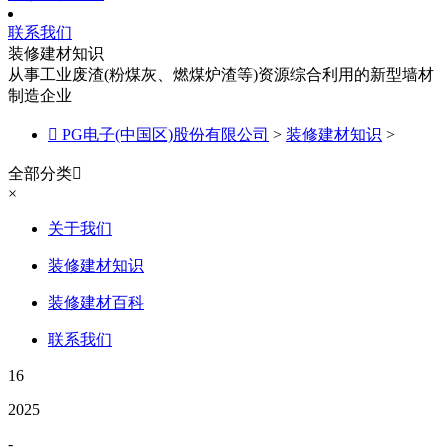
联系我们
装修建材知识
从事工业废渣(粉煤灰、燃煤炉渣等)资源综合利用的新型墙材
制造企业

PG电子(中国区)股份有限公司
>
装修建材知识
>
全部分类

×
关于我们
装修建材知识
装修建材百科
联系我们
16
2025
-