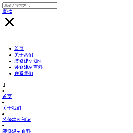
查找
首页
关于我们
装修建材知识
装修建材百科
联系我们

首页
关于我们
装修建材知识
装修建材百科