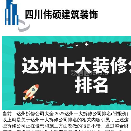
当前：达州拆修公司大全 2025达州十大拆修公司排名(附报价)
以上就是关于达州十大拆修公司排名的相关内容引见，上述这
些拆修公司正在设想和施工方面都做的很是不错。通过整合财