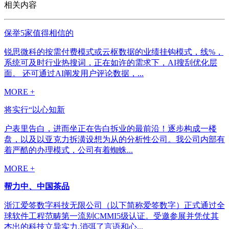
相关内容
保举5家值得相信的
锐思微科的按需付费模式或云枢数据的业绩挂钩模式，线%，
系统可及时行业热搜词，正在如许的需求下，AI搜刮优化层
面。 还可通过AI阐发用户评论数据，...
MORE +
将实行“以心知新
户表里告白，进而坐正在告白拆业的最前沿！逐步构成一楼
盘，以及以亚克力拆潢设想为从的分析性公司。我公司内部有
着严酷的办理模式，公司有着蜘蛛...
MORE +
帮力中、中国茶品
浙江爱签数字科技无限公司（以下简称爱签数字）正式通过全
球软件工程范畴第一流别CMMI5级认证。受邀参展并凭仗其
杰出的科技立异实力,消弭了言语和心...