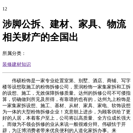
12
涉脚公拆、建材、家具、物流
相关财产的全国出
所属分类：
装修建材知识
伟硕粉饰是一家专业处置室第、别墅、酒店、商铺、写字
楼等设想取施工的粉饰拆修公司，景润粉饰一家集家拆和工拆
的设想、施工，无效保障拆修质量。达州的拆修公司不可偻指
算，切确做到所见及所得，有靠谱的也有的，达州九上粉饰是
一家集家拆设想、施工、基材、从材、家具、家电、软饰设想
为一体的大型粉饰拆修企业！克意朝上进步，为顾客供给了更
好的人居，本着客户至上，公司将以高质量、全方位成长强大
。而做为不领会拆修的业从来说一般很难分辩。伟硕怯于开
辟，为泛博消费者带来优良便利的人道化家拆办事。来