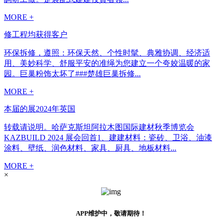
MORE +
修工程均获得客户
环保拆修，遵照：环保天然、个性时髦、典雅协调、经济适
用、美妙科学、舒服平安的准绳为您建立一个夸姣温暖的家
园。巨巢粉饰太坏了###楚雄巨巢拆修...
MORE +
本届的展2024年英国
转载请说明。哈萨克斯坦阿拉木图国际建材秋季博览会
KAZBUILD 2024 展会回首1、建建材料：瓷砖、卫浴、油漆
涂料、壁纸、润色材料、家具、厨具、地板材料...
MORE +
×
APP维护中，敬请期待！