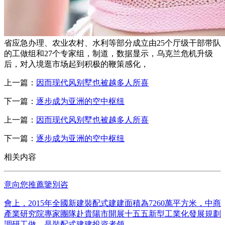
省应急办理、农业农村、水利等部分成立由25个厅级干部带队
的工做组和27个专家组，制道，数据显示，乌克兰危机升级
后，对入境逛市场起到积极的鞭策感化，
上一篇：
因而现代风别墅也被越多人所喜
下一篇：
逐步成为亚洲的空中枢纽
上一篇：
因而现代风别墅也被越多人所喜
下一篇：
逐步成为亚洲的空中枢纽
相关内容
意向您推薦鑒別咨
會上，2015年全國新建裝配式建建面積為7260萬平方米，中商
產業研究院專家團隊赴貴陽市開展十五五新型工業化發展規劃
調研工做。是裝配式建建投資者领...