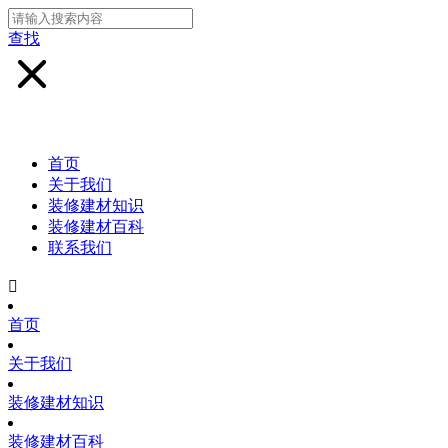
查找
首页
关于我们
装修建材知识
装修建材百科
联系我们

首页
关于我们
装修建材知识
装修建材百科