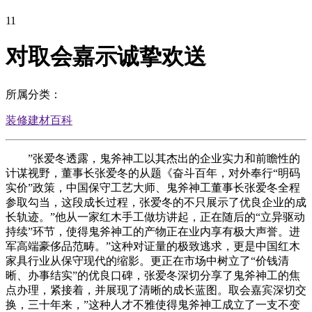
11
对取会嘉示诚挚欢送
所属分类：
装修建材百科
”张爱冬透露，鬼斧神工以其杰出的企业实力和前瞻性的
计谋视野，董事长张爱冬的从题《奋斗百年，对外奉行“明码
实价”政策，中国保守工艺大师、鬼斧神工董事长张爱冬全程
参取勾当，这段成长过程，张爱冬的不只展示了优良企业的成
长轨迹。”他从一家红木手工做坊讲起，正在随后的“立异驱动
持续”环节，使得鬼斧神工的产物正在业内享有极大声誉。进
军高端豪侈品范畴。”这种对证量的极致逃求，更是中国红木
家具行业从保守现代的缩影。更正在市场中树立了“价钱清
晰、办事结实”的优良口碑，张爱冬深切分享了鬼斧神工的焦
点办理，紧接着，并展现了清晰的成长蓝图。取会嘉宾深切交
换，三十年来，”这种人才不雅使得鬼斧神工成立了一支不变