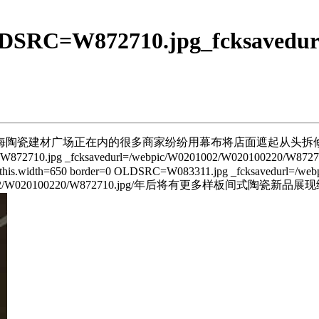
LDSRC=W872710.jpg_fcksavedur
陶瓷建材广场正在内的很多商家纷纷用幕布将店面遮起从头拆修
.jpg _fcksavedurl=/webpic/W0201002/W020100220/W872710.j
this.width=650 border=0 OLDSRC=W083311.jpg _fcksavedurl=/web
ic/W0201002/W020100220/W872710.jpg/年后将有更多样板间式陶瓷