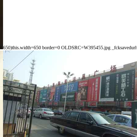
650)this.width=650 border=0 OLDSRC=W395455.jpg _fcksavedu