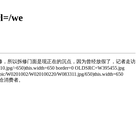
l=/we
，所以拆修门面是现正在的沉点，因为曾经放假了，记者走访
pg/>650)this.width=650 border=0 OLDSRC=W395455.jpg
pic/W0201002/W020100220/W083311.jpg/650)this.width=650
新品展现给消费者。