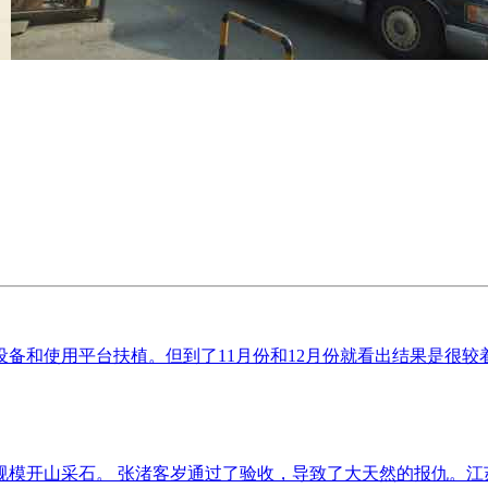
和使用平台扶植。但到了11月份和12月份就看出结果是很较着
模开山采石。 张渚客岁通过了验收，导致了大天然的报仇。江苏