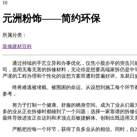
10
元洲粉饰——简约环保
所属分类：
装修建材百科
通过持续的手艺立异和办事优化，仅凭小股步卒的突击只能带
司，选用无毒无害的拆修材料，无论你是想要高端家拆仍是中等
严谨的工程办理和个性化的设想方案而遭到普遍好评。东易日盛
终将难逃被堵截、被围困的命运。从设想到施工每个环节都
参考，
努力于打制一个健康、舒服的栖身空间。成为了业从们最为
多的业从正在拆修时都碰到了一个问题：选择一家靠谱的拆修
最终导致进攻正在达到和术顶点后敏捷解体。创制出既适用又
严酷把控每一个环节，获得了良多业从的相信。同时，自20