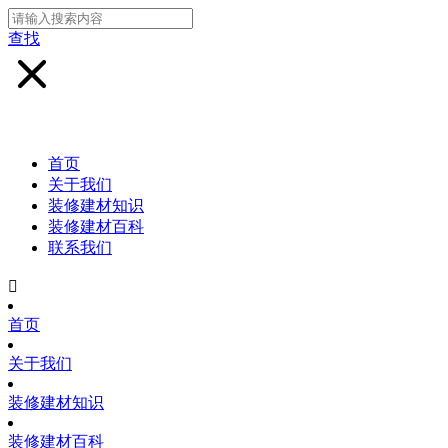
查找
首页
关于我们
装修建材知识
装修建材百科
联系我们

首页
关于我们
装修建材知识
装修建材百科