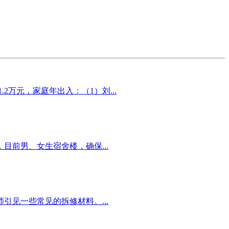
万元，家庭年出入：（1）刘...
前男、女生宿舍楼，确保...
见一些常见的拆修材料。...