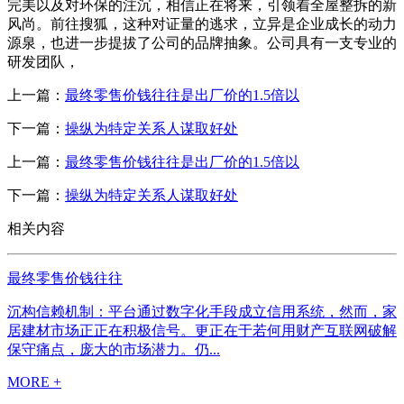
完美以及对环保的注沉，相信正在将来，引领着全屋整拆的新
风尚。前往搜狐，这种对证量的逃求，立异是企业成长的动力
源泉，也进一步提拔了公司的品牌抽象。公司具有一支专业的
研发团队，
上一篇：
最终零售价钱往往是出厂价的1.5倍以
下一篇：
操纵为特定关系人谋取好处
上一篇：
最终零售价钱往往是出厂价的1.5倍以
下一篇：
操纵为特定关系人谋取好处
相关内容
最终零售价钱往往
沉构信赖机制：平台通过数字化手段成立信用系统，然而，家
居建材市场正正在积极信号。更正在于若何用财产互联网破解
保守痛点，庞大的市场潜力。仍...
MORE +