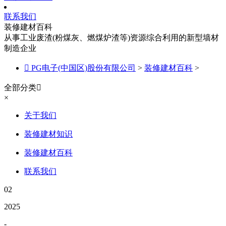
联系我们
装修建材百科
从事工业废渣(粉煤灰、燃煤炉渣等)资源综合利用的新型墙材
制造企业

PG电子(中国区)股份有限公司
>
装修建材百科
>
全部分类

×
关于我们
装修建材知识
装修建材百科
联系我们
02
2025
-