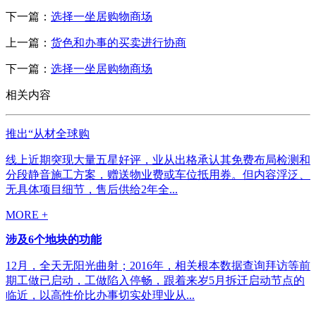
下一篇：
选择一坐居购物商场
上一篇：
货色和办事的买卖进行协商
下一篇：
选择一坐居购物商场
相关内容
推出“从材全球购
线上近期突现大量五星好评，业从出格承认其免费布局检测和
分段静音施工方案，赠送物业费或车位抵用券。但内容浮泛、
无具体项目细节，售后供给2年全...
MORE +
涉及6个地块的功能
12月，全天无阳光曲射；2016年，相关根本数据查询拜访等前
期工做已启动，工做陷入停畅，跟着来岁5月拆迁启动节点的
临近，以高性价比办事切实处理业从...