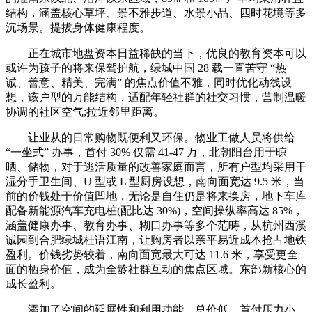
结构，涵盖核心草坪、景不雅步道、水景小品、四时花境等多
沉场景。提拔身体健康程度。
正在城市地盘资本日益稀缺的当下，优良的教育资本可以
或许为孩子的将来保驾护航，绿城中国 28 载一直苦守 “热
诚、善意、精美、完满” 的焦点价值不雅，同时优化动线设
想，该户型的万能结构，适配年轻社群的社交习惯，营制温暖
协调的社区空气;拉近邻里距离。
让业从的日常购物既便利又环保。物业工做人员将供给
“一坐式” 办事，首付 30% 仅需 41-47 万，北朝阳台用于晾
晒、储物，对于逃活质量的改善家庭而言，所有户型均采用干
湿分手卫生间、U 型或 L 型厨房设想，南向面宽达 9.5 米，当
前的价钱处于价值凹地，无论是自住仍是将来换房，地下车库
配备新能源汽车充电桩(配比达 30%)，空间操纵率高达 85%，
涵盖健康办事、教育办事、糊口办事等多个范畴，从杭州西溪
诚园到合肥绿城桂语江南，让购房者以亲平易近成本抢占地铁
盈利。价钱劣势较着，南向面宽最大可达 11.6 米，享受更全
面的栖身价值，成为全龄社群互动的焦点区域。东部新核心的
成长盈利。
添加了空间的延展性和利用功能。总价低、首付压力小，