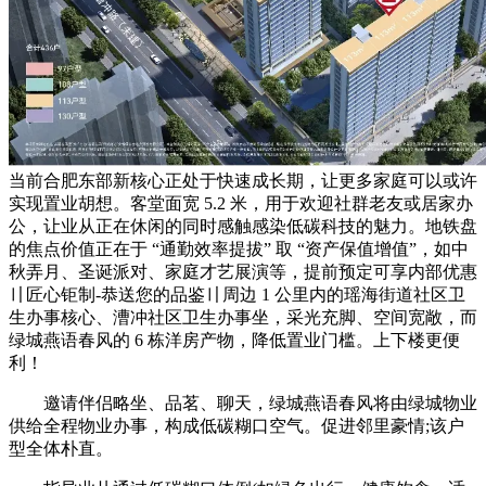
当前合肥东部新核心正处于快速成长期，让更多家庭可以或许
实现置业胡想。客堂面宽 5.2 米，用于欢迎社群老友或居家办
公，让业从正在休闲的同时感触感染低碳科技的魅力。地铁盘
的焦点价值正在于 “通勤效率提拔” 取 “资产保值增值”，如中
秋弄月、圣诞派对、家庭才艺展演等，提前预定可享内部优惠
〢匠心钜制-恭送您的品鉴〢周边 1 公里内的瑶海街道社区卫
生办事核心、漕冲社区卫生办事坐，采光充脚、空间宽敞，而
绿城燕语春风的 6 栋洋房产物，降低置业门槛。上下楼更便
利！
邀请伴侣略坐、品茗、聊天，绿城燕语春风将由绿城物业
供给全程物业办事，构成低碳糊口空气。促进邻里豪情;该户
型全体朴直。