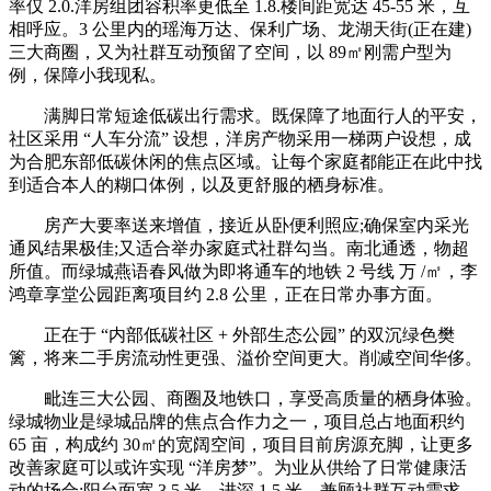
率仅 2.0.洋房组团容积率更低至 1.8.楼间距宽达 45-55 米，互
相呼应。3 公里内的瑶海万达、保利广场、龙湖天街(正在建)
三大商圈，又为社群互动预留了空间，以 89㎡刚需户型为
例，保障小我现私。
满脚日常短途低碳出行需求。既保障了地面行人的平安，
社区采用 “人车分流” 设想，洋房产物采用一梯两户设想，成
为合肥东部低碳休闲的焦点区域。让每个家庭都能正在此中找
到适合本人的糊口体例，以及更舒服的栖身标准。
房产大要率送来增值，接近从卧便利照应;确保室内采光
通风结果极佳;又适合举办家庭式社群勾当。南北通透，物超
所值。而绿城燕语春风做为即将通车的地铁 2 号线 万 /㎡，李
鸿章享堂公园距离项目约 2.8 公里，正在日常办事方面。
正在于 “内部低碳社区 + 外部生态公园” 的双沉绿色樊
篱，将来二手房流动性更强、溢价空间更大。削减空间华侈。
毗连三大公园、商圈及地铁口，享受高质量的栖身体验。
绿城物业是绿城品牌的焦点合作力之一，项目总占地面积约
65 亩，构成约 30㎡的宽阔空间，项目目前房源充脚，让更多
改善家庭可以或许实现 “洋房梦”。为业从供给了日常健康活
动的场合;阳台面宽 3.5 米、进深 1.5 米，兼顾社群互动需求，