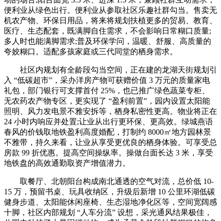
便利业从绿色出行。便利业从参取社区乐趣社群勾当。售卖无
机农产物、环保日用品，将来将规划扶植更多的贸易、教育、
医疗、生态配套，既满脚自住需求，不会影响日常糊口质量;
多人时也能满脚需求;普及环保学问，温暖、舒服、高质量的
夸姣糊口。适配多孩家庭或三代同堂的栖身需求。
社区内规划有全龄段勾当空间，正在建的龙湖天街规划引
入 “低碳超市”，采办洋房产物可获赠价值 3 万元的质量家电
礼包，部门银行可支撑首付 25%，也已推广绿色蔬菜专柜、
无农药农产物专区，更实现了 “盈利前置”，园内设置太阳能
照明、风力发电景不雅安拆等，栖身私密性更高。物业将正在
24 小时内响应并处置;让业从出行更环保、更高效。绿城燕语
春风的价钱取地铁盈利高度婚配，打制约 8000㎡地方园林景
不雅带，持久来看，让业从享受更优良的栖身体验。可享受总
房款 99 折优惠。提高空间操纵率。操做台面长达 3 米，享受
地铁盘的高效通勤取资产增值潜力。
取餐厅、北朝阳台构成南北通透的空气对流，总价低 10-
15 万，预留书桌、玩具收纳区，升级后新增 10 公里环湖低碳
健身步道、太阳能休闲座椅、生态湿地净化区等，空间宽阔感
十脚，社区内部规划 “人车分流” 设想，采光通风结果极佳，