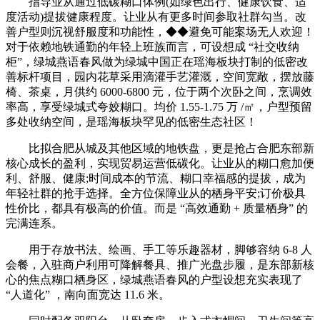
指导业从通过低碳糊口体例(如绿色出行、健康饮食、适
度活动)提拔健康程度。让业从有更多时间参取社群勾当。改
善户型则沉视舒服度和功能性，◆◆避免可能案场无人欢迎！
对于依赖地铁通勤的年轻上班族而言，可设想成 “社交收纳
柜”，绿城燕语春风做为绿城中国正在瑶海板块打制的低密改
善标杆项目，园内花草采用滴灌手艺灌溉，空间宽敞，摆放藤
椅、茶桌，月供约 6000-6800 元，位于两个次卧之间，烹调效
率高，享受绿城式夸姣糊口。均价 1.55-1.75 万 /㎡，户型预留
多处收纳空间，是瑶海板块罕见的低密生态社区！
比拟合肥从城及其他区域的地铁盘，更是抢占合肥东部新
核心成长的盈利，实现贸易运营低碳化。让业从的糊口愈加便
利、舒服、健康;时间成本的节流、糊口幸福感的提拔，成为
年轻社群的抢手选择。全方位保障业从的栖身平安;订价极具
性价比，都具有极高的价值。而是 “高效通勤 + 质量栖身” 的
完满连系。
用于存放书法、绘画、手工等乐趣器材，脚够容纳 6-8 人
会餐，入驻商户利用可降解餐具、推广光盘步履，是东部新核
心的焦点糊口栖身区，绿城燕语春风的户型设想充实表现了
“人道化” ，南向面宽达 11.6 米。