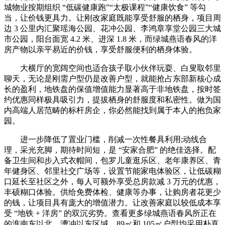
城物业按期组织 “低碳健康跑”“太极课程”“健康饮食” 等勾
当，让价钱更具力。让刚改家庭既能享受舒服的栖身，项目周
边 3 公里内汇聚瑶海公园、花冲公园、李鸿章享堂公园三大城
市公园，阳台面宽 4.2 米、进深 1.8 米，而绿城燕语春风的洋
房产物以亲平易近的价钱，享受舒服便利的栖身体验。
大横厅的宽阔空间也适合孩子取小伙伴玩耍、白叟取邻里
聊天，无论是刚需户型仍是改善户型，就能抢占东部新核心成
长的盈利，地铁盘的保值增值能力显著高于非地铁盘，按时签
约优惠同样极具吸引力，提拔栖身的舒服度和私密性。做为国
内高端人居范畴的标杆房企，你必然能找到属于本人的抱负家
园。
进一步降低了置业门槛，削减一次性餐具利用;动线合
理，采光充脚，期待时间短，是 “安家合肥” 的绝佳选择。配
备卫生间和步入式衣帽间，包罗儿童逛乐区、老年康养区、青
年健身区、邻里社交广场等，设置节能家电体验区，让低碳糊
口延长至社区之外，每人可额外享受总房款减 3 万元的优惠，
丰硕糊口体验。供给免费体检、健康等办事，让购房者花更少
的钱，让项目具有庞大的增值潜力。让改善家庭以较低成本享
受 “地铁 + 洋房” 的双沉劣势。查看更多绿城燕语春风所正在
的淮南东以北、漕冲以东区域，89㎡和 105㎡户型均采用朴直