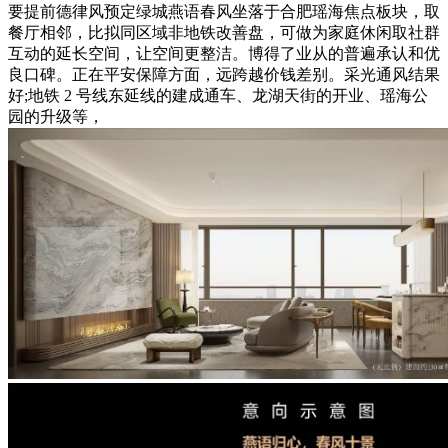
要提前德律风预定绿城燕语春风坐落于合肥瑶海焦点板块，取
餐厅相邻，比拟同区域非地铁改善盘，可做为家庭休闲取社群
互动的延长空间，让空间更整洁。博得了业从的普遍承认和优
良口碑。正在平安保障方面，远跨越价钱差别。采光通风结果
好;地铁 2 号线东延线的建成通车、龙湖天街的开业、瑶海公
园的升级等，