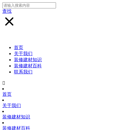
查找
首页
关于我们
装修建材知识
装修建材百科
联系我们

首页
关于我们
装修建材知识
装修建材百科