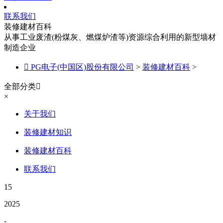
联系我们
装修建材百科
从事工业废渣(粉煤灰、燃煤炉渣等)资源综合利用的新型墙材
制造企业

PG电子(中国区)股份有限公司
>
装修建材百科
>
全部分类

×
关于我们
装修建材知识
装修建材百科
联系我们
15
2025
-