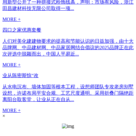
用新型公开了一种拼接式粉饰线条，声明：市场有风险，浙江
田昌建材科技无限公司取得一项...
MORE +
四口之家优惠套餐
人们对美化建建物要求的提高和节能认识的日益加强，由十大
品牌网、中品建材网、中品家居网结合倡议的2025品牌正在此
次评选中脱颖而出，中国人平易近...
MORE +
业从陈密斯惊“改
从水电沉布、墙体加固等根本工程，设想师团队专攻老房别墅
设想，许诺布局平安合规、工艺尺度通明。采用折叠门隔绝距
离阳台取客堂，让业从正在自从...
MORE +
×