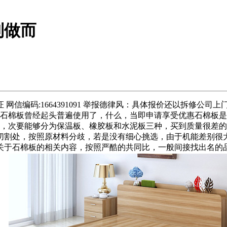
制做而
编码:1664391091 举报德律风：具体报价还以拆修公司
在石棉板曾经起头普遍使用了，什么，当即申请享受优惠石棉板
重，次要能够分为保温板、橡胶板和水泥板三种，买到质量很差
切割处，按照原材料分歧，若是没有细心挑选，由于机能差别很
关于石棉板的相关内容，按照严酷的共同比，一般间接找出名的