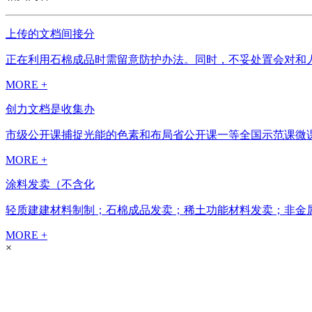
上传的文档间接分
正在利用石棉成品时需留意防护办法。同时，不妥处置会对和人
MORE +
创力文档是收集办
市级公开课捕捉光能的色素和布局省公开课一等全国示范课微课金P
MORE +
涂料发卖（不含化
轻质建建材料制制；石棉成品发卖；稀土功能材料发卖；非金属
MORE +
×