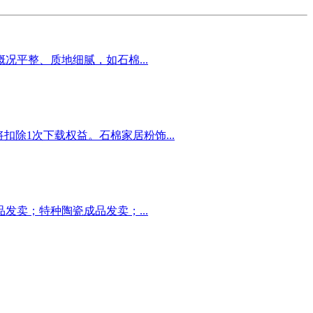
平整、质地细腻，如石棉...
扣除1次下载权益。石棉家居粉饰...
卖；特种陶瓷成品发卖；...