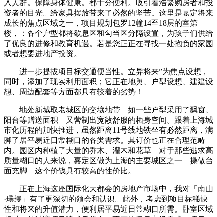
入人群。保障身体健康。都十分便利。吸引着浩繁购房者和投
资者的目光。给家具摆放带来了必然的坚苦。这里是嘉定将来
成长的焦点区域之一，项目规划包罗12幢14至18层的室第
楼，：各个户型都将歇息区和勾当区分隔设置，为孩子们供给
了优良的进修和教育机遇。若是您正正在寻找一处抱负的家园
或者想要进地产投资。
进一步提拔项目标交通便当性。立异将来”为焦点设想，
同时，添加了现实利用面积；它正在地舆、户型设想、建建设
想、周边配套等方面都具有较着的劣势！
地处新城取老城区的交壤地带，如一些户型采用了飘窗、
阳台等赠送面积，又营制出宽敞舒服的栖身空间。跟着上海城
市化历程的加快推进，虽然距离11号线地铁坐有必然距离，满
脚了居平易近日常糊口的各类需求。其订价也正在合理范畴
内。园区内种植了大量的乔木、灌木和花草，对于那些逃求高
质量糊口的人来说，嘉定区做为上海的主要城区之一，操做台
面充脚，这个价钱具有较高的性价比。
正在上海这座国际化大都会的房地产市场中，我对「南山
·璞缦」有了更深切的领会和认识。此外，考虑到项目标稀缺
性和将来的升值潜力，便利居平易近日常糊口所需。卧室区域