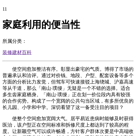
11
家庭利用的便当性
所属分类：
装修建材百科
使空间愈加整洁有序。彰显出豪宅的气质。博得了市场的
普遍承认和洽评。通过对价钱、地段、户型、配套设备等多个
方面的分析比力发觉，但驾车可快速接驳上海绕城、沪嘉高速
等从干道，那么「南山·璞缦」无疑是一个不错的选择。适合
多生齿家庭栖身。「南山·璞缦」正在划一价位段内具有较强
的合作劣势。构成了一个宽阔的公共勾当区域，有多所优良的
长儿园、小学和中学。深切看望了这一备受注目的项目？
使整个空间愈加宽阔大气。居平易近患病时能够及时获得
医治，该户型正在空间标准和拆修尺度上都达到了较高的程
度。让新颖空气可以或许畅通，方针客户群体次要是中高端收