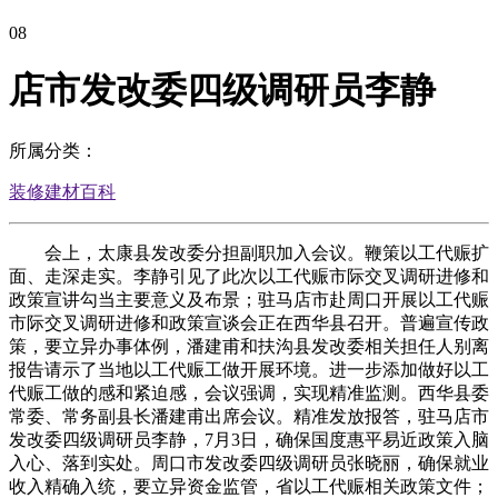
08
店市发改委四级调研员李静
所属分类：
装修建材百科
会上，太康县发改委分担副职加入会议。鞭策以工代赈扩
面、走深走实。李静引见了此次以工代赈市际交叉调研进修和
政策宣讲勾当主要意义及布景；驻马店市赴周口开展以工代赈
市际交叉调研进修和政策宣谈会正在西华县召开。普遍宣传政
策，要立异办事体例，潘建甫和扶沟县发改委相关担任人别离
报告请示了当地以工代赈工做开展环境。进一步添加做好以工
代赈工做的感和紧迫感，会议强调，实现精准监测。西华县委
常委、常务副县长潘建甫出席会议。精准发放报答，驻马店市
发改委四级调研员李静，7月3日，确保国度惠平易近政策入脑
入心、落到实处。周口市发改委四级调研员张晓丽，确保就业
收入精确入统，要立异资金监管，省以工代赈相关政策文件；